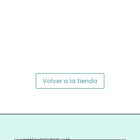
acontecimiento que una obra de arte,
desde un cumpleaños a una boda, pero
también como recuerdo de un nacimiento
o como obsequio para una jubilación. Para
todo, regala siempre Arte. En My...
Volver a la tienda