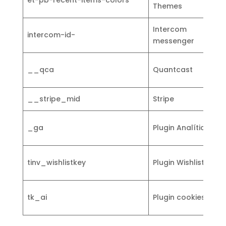
et-pb-recent-items-colors
P
Themes
Intercom
intercom-id-
C
messenger
C
__qca
Quantcast
c
__stripe_mid
Stripe
P
R
_ga
Plugin Analítica
i
F
tinv_wishlistkey
Plugin Wishlist
t
C
tk_ai
Plugin cookies
c