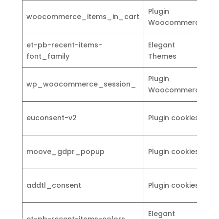
Plugin
F
woocommerce_items_in_cart
Woocommerce
t
et-pb-recent-items-
Elegant
P
font_family
Themes
Plugin
F
wp_woocommerce_session_
Woocommerce
t
C
euconsent-v2
Plugin cookies
c
C
moove_gdpr_popup
Plugin cookies
c
C
addtl_consent
Plugin cookies
c
Elegant