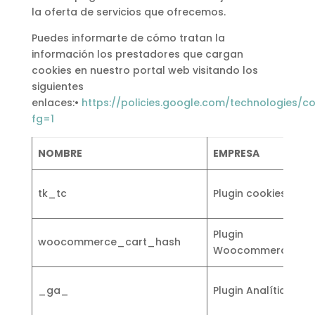
la oferta de servicios que ofrecemos.
Puedes informarte de cómo tratan la
información los prestadores que cargan
cookies en nuestro portal web visitando los
siguientes
enlaces:•
https://policies.google.com/technologies/c
fg=1
NOMBRE
EMPRESA
F
C
tk_tc
Plugin cookies
c
Plugin
F
woocommerce_cart_hash
Woocommerce
t
R
_ga_
Plugin Analítica
i