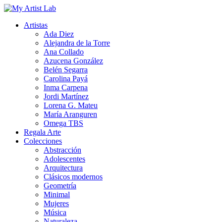
Artistas
Ada Diez
Alejandra de la Torre
Ana Collado
Azucena González
Belén Segarra
Carolina Payá
Inma Carpena
Jordi Martínez
Lorena G. Mateu
María Aranguren
Omega TBS
Regala Arte
Colecciones
Abstracción
Adolescentes
Arquitectura
Clásicos modernos
Geometría
Minimal
Mujeres
Música
Naturaleza